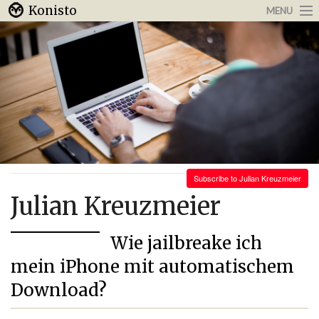
Konisto
MENU
Arbeit & Karriere
Internet
Urlaub & Reisen
Subscribe to Julian Kreuzmeier
Julian Kreuzmeier
Wie jailbreake ich
mein iPhone mit automatischem
Download?