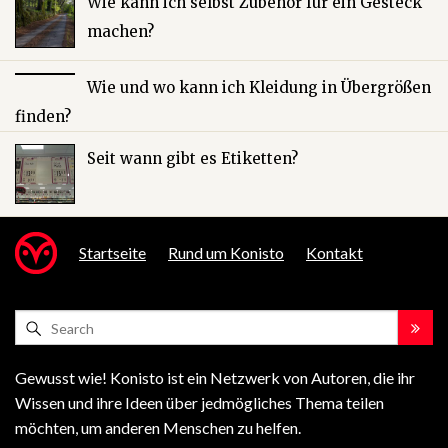
Wie kann ich selbst Zubehör für ein Gesteck
machen?
Wie und wo kann ich Kleidung in Übergrößen
finden?
Seit wann gibt es Etiketten?
Startseite
Rund um Konisto
Kontakt
Gewusst wie! Konisto ist ein Netzwerk von Autoren, die ihr
Wissen und ihre Ideen über jedmögliches Thema teilen
möchten, um anderen Menschen zu helfen.