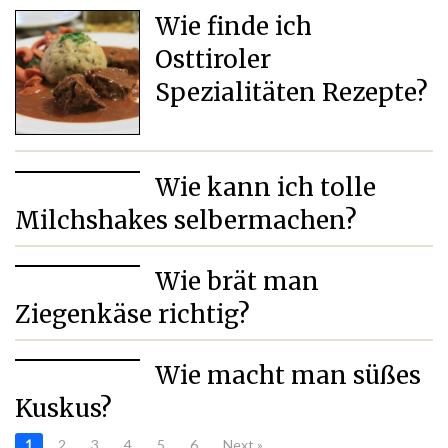
Wie finde ich
Osttiroler
Spezialitäten Rezepte?
Wie kann ich tolle
Milchshakes selbermachen?
Wie brät man
Ziegenkäse richtig?
Wie macht man süßes
Kuskus?
1
2
3
4
5
6
Next »