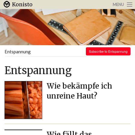
Konisto
MENU
Arbeit & Karriere
Internet
Urlaub & Reisen
Entspannung
Subscribe to Entspannung
Entspannung
Wie bekämpfe ich
unreine Haut?
Wie fällt das