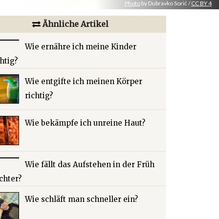
Photo
by Dubravko Sorić /
CC BY 4
Ähnliche Artikel
Wie ernähre ich meine Kinder
chtig?
Wie entgifte ich meinen Körper
richtig?
Wie bekämpfe ich unreine Haut?
Wie fällt das Aufstehen in der Früh
ichter?
Wie schläft man schneller ein?