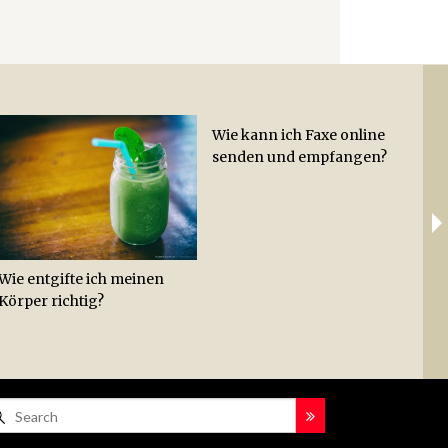
Wie kann ich Faxe online
Wie
Ab
senden und empfangen?
Hac
Lei
Hot
Zit
Wie entgifte ich meinen
Körper richtig?