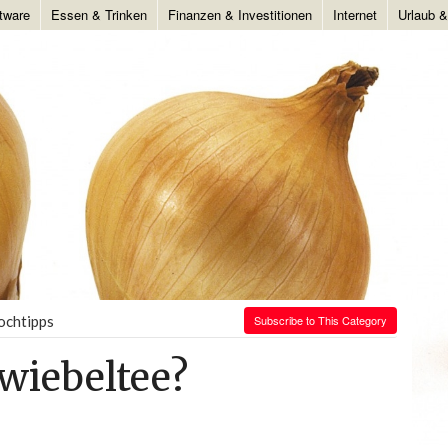
tware
Essen & Trinken
Finanzen & Investitionen
Internet
Urlaub 
ochtipps
Subscribe to This Category
wiebeltee?