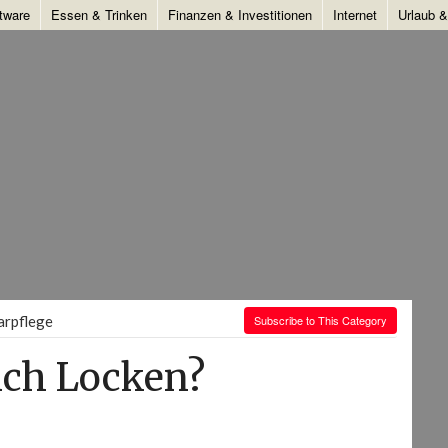
tware
Essen & Trinken
Finanzen & Investitionen
Internet
Urlaub 
arpflege
Subscribe to This Category
ich Locken?