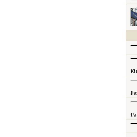
Ki
Fe
Pa