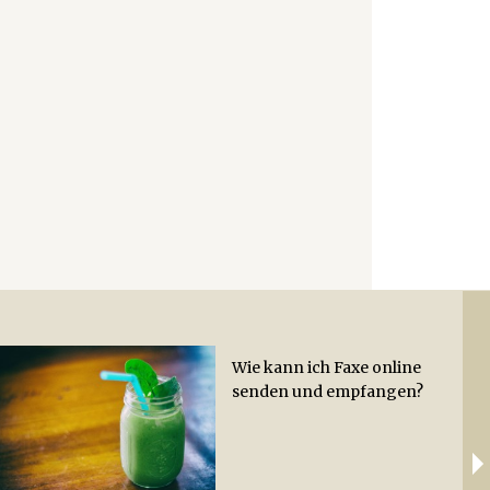
Wie kann ich Faxe online
Wie
Ab
senden und empfangen?
Hac
Lei
Hot
Zit