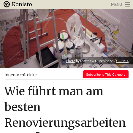
Konisto
MENU
Arbeit & Karriere
Internet
Urlaub & Reisen
Photo
by Matthew Hutchinson /
CC BY 4
Innenarchitektur
Subscribe to This Category
Wie führt man am
besten
Renovierungsarbeiten