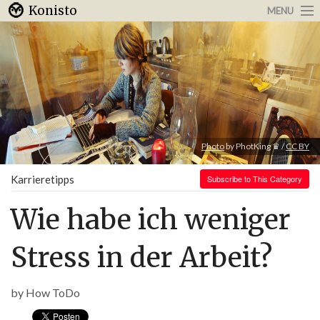
Konisto
MENU
Arbeit & Karriere
Internet
Urlaub & Reisen
Photo
by PhotKing ♛ /
CC BY
Karrieretipps
Subscribe to This Category
Wie habe ich weniger
Stress in der Arbeit?
by
How ToDo