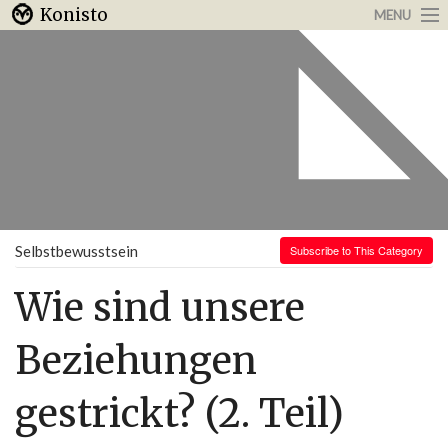
Konisto
MENU
Arbeit & Karriere
Internet
Urlaub & Reisen
Selbstbewusstsein
Subscribe to This Category
Wie sind unsere
Beziehungen
gestrickt? (2. Teil)