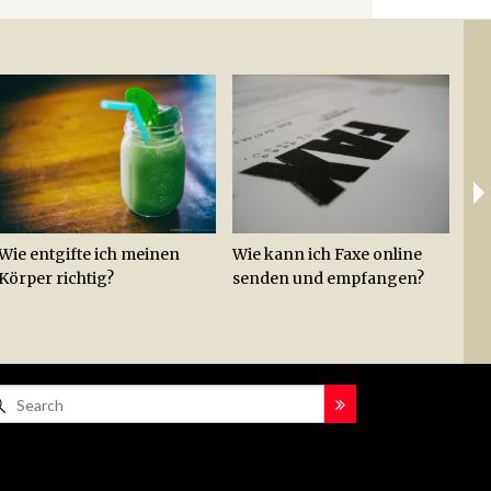
Ab
Lei
Zit
Wie entgifte ich meinen
Wie kann ich Faxe online
Wie
Körper richtig?
senden und empfangen?
Hac
Hot