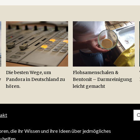
Die besten Wege, um
Flohsamenschalen &
w
Pandora in Deutschland zu
Bentonit – Darmreinigung
hören.
leicht gemacht
akt
ren, die ihr Wissen und ihre Ideen über jedmögliches
 helfen.