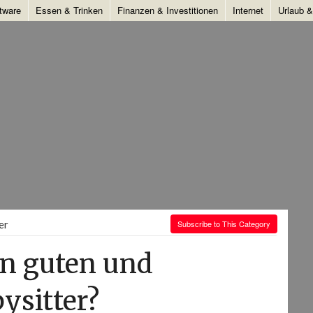
tware
Essen & Trinken
Finanzen & Investitionen
Internet
Urlaub 
er
Subscribe to This Category
en guten und
ysitter?