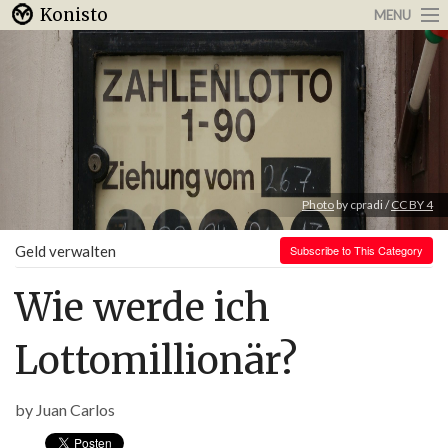
Konisto
MENU
Arbeit & Karriere
Internet
Urlaub & Reisen
Photo
by cpradi /
CC BY 4
Geld verwalten
Subscribe to This Category
Wie werde ich
Lottomillionär?
by
Juan Carlos