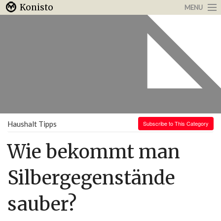
Konisto
MENU
Arbeit & Karriere
Internet
Urlaub & Reisen
Haushalt Tipps
Subscribe to This Category
Wie bekommt man
Silbergegenstände
sauber?