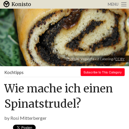
Konisto
MENU
Arbeit & Karriere
Internet
Urlaub & Reisen
Photo
by Vegan Feast Catering /
CC BY
Kochtipps
Subscribe to This Category
Wie mache ich einen
Spinatstrudel?
by
Rosi Mitterberger