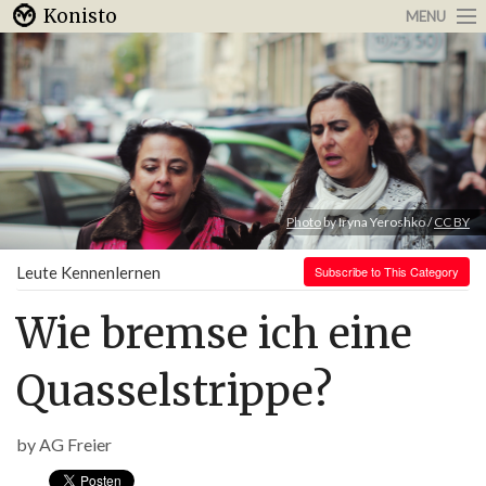
Konisto
MENU
Arbeit & Karriere
Internet
Urlaub & Reisen
Photo
by Iryna Yeroshko /
CC BY
Leute Kennenlernen
Subscribe to This Category
Wie bremse ich eine
Quasselstrippe?
by
AG Freier