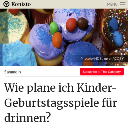
Konisto
MENU
Arbeit & Karriere
Internet
Urlaub & Reisen
Photo
by ND Strupler /
CC BY
Sammeln
Subscribe to This Category
Wie plane ich Kinder-
Geburtstagsspiele für
drinnen?