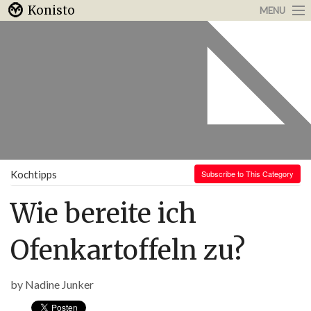
Konisto
MENU
Arbeit & Karriere
Internet
Urlaub & Reisen
Kochtipps
Subscribe to This Category
Wie bereite ich
Ofenkartoffeln zu?
by
Nadine Junker