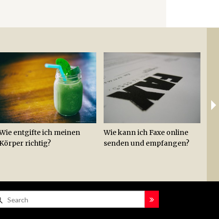
Ab
Lei
Zit
Wie entgifte ich meinen
Wie kann ich Faxe online
Wie
Körper richtig?
senden und empfangen?
Hac
Hot