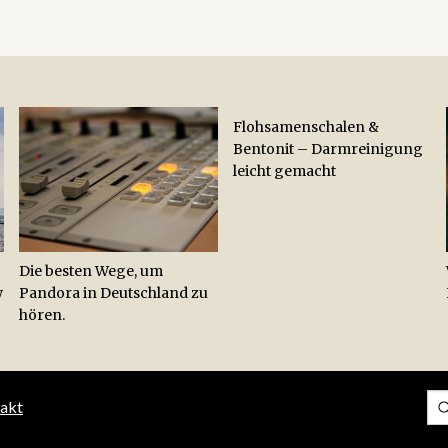
Flohsamenschalen &
Bentonit – Darmreinigung
leicht gemacht
Die besten Wege, um
w
Pandora in Deutschland zu
hören.
akt