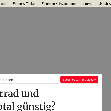
tware
Essen & Trinken
Finanzen & Investitionen
Internet
Urlaub 
ainieren
Subscribe to This Category
hrrad und
tal günstig?