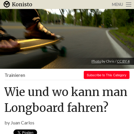
Konisto
MENU
Arbeit & Karriere
Internet
Urlaub & Reisen
Photo
by Chris /
CC BY 4
Trainieren
Subscribe to This Category
Wie und wo kann man
Longboard fahren?
by
Juan Carlos