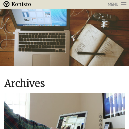
Konisto
MENU
Arbeit & Karriere
Internet
Urlaub & Reisen
Archives