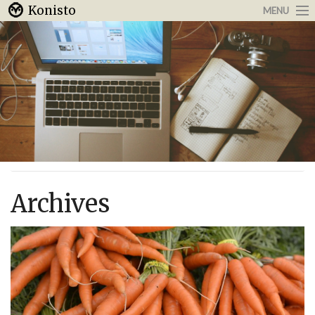
Konisto
MENU
Arbeit & Karriere
Internet
Urlaub & Reisen
Archives