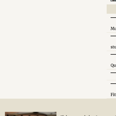
Mu
st
Qu
Fi