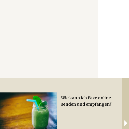
Wie kann ich Faxe online
Wie
Ab
senden und empfangen?
Hac
Lei
Hot
Zit