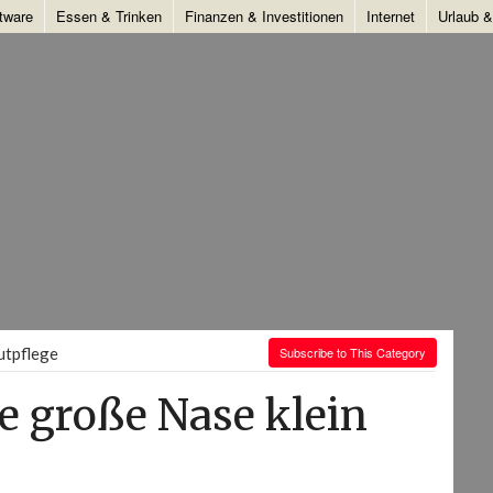
tware
Essen & Trinken
Finanzen & Investitionen
Internet
Urlaub 
utpflege
Subscribe to This Category
e große Nase klein