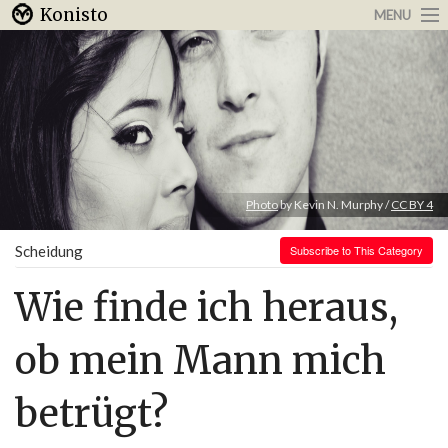
Konisto
MENU
Arbeit & Karriere
Internet
Urlaub & Reisen
Photo
by Kevin N. Murphy /
CC BY 4
Scheidung
Subscribe to This Category
Wie finde ich heraus,
ob mein Mann mich
betrügt?