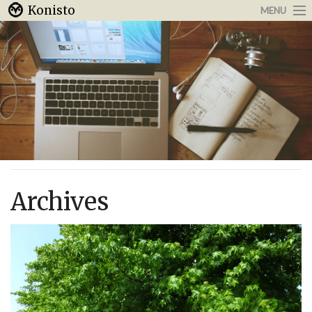
Konisto
MENU
Arbeit & Karriere
Internet
Urlaub & Reisen
Archives