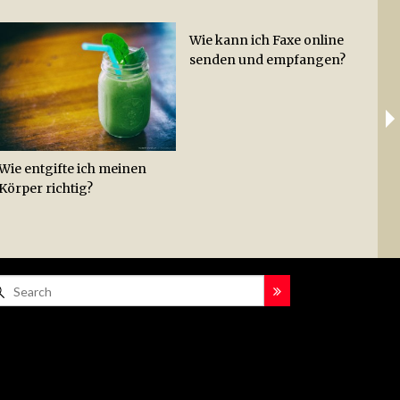
Wie kann ich Faxe online
Wie
Ab
senden und empfangen?
Hac
Lei
Hot
Zit
Wie entgifte ich meinen
Körper richtig?