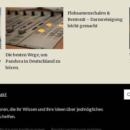
Flohsamenschalen &
Bentonit – Darmreinigung
leicht gemacht
Die besten Wege, um
w
Pandora in Deutschland zu
hören.
akt
ren, die ihr Wissen und ihre Ideen über jedmögliches
 helfen.
Nutzungsbedingungen
Rechtsverletzung melden