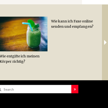
Wie kann ich Faxe online
Wie
Ab
senden und empfangen?
Hac
Lei
Hot
Zit
Wie entgifte ich meinen
Körper richtig?