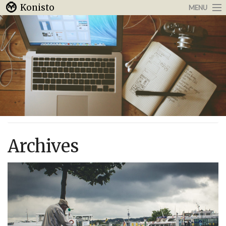
Konisto
MENU
Arbeit & Karriere
Internet
Urlaub & Reisen
Archives