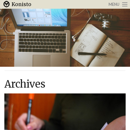
Konisto
MENU
Arbeit & Karriere
Internet
Urlaub & Reisen
Archives