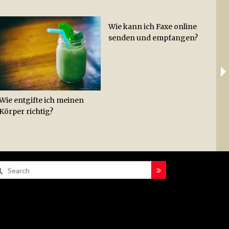
Wie kann ich Faxe online
Wie
Ab
senden und empfangen?
Hac
Lei
Hot
Zit
Wie entgifte ich meinen
Körper richtig?