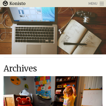
Konisto
MENU
Arbeit & Karriere
Internet
Urlaub & Reisen
Archives