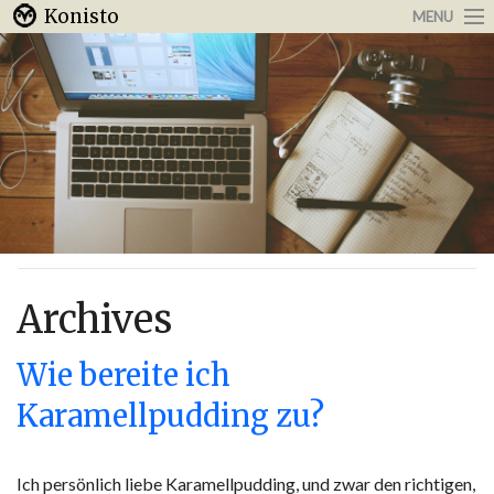
Konisto
MENU
Arbeit & Karriere
Internet
Urlaub & Reisen
Archives
Wie bereite ich
Karamellpudding zu?
Ich persönlich liebe Karamellpudding, und zwar den richtigen,