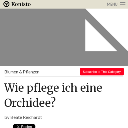
Konisto
MENU
Arbeit & Karriere
Internet
Urlaub & Reisen
Blumen & Pflanzen
Subscribe to This Category
Wie pflege ich eine
Orchidee?
by
Beate Reichardt