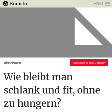
Konisto
MENU
Arbeit & Karriere
Internet
Urlaub & Reisen
Abnehmen
Subscribe to This Category
Wie bleibt man
schlank und fit, ohne
zu hungern?