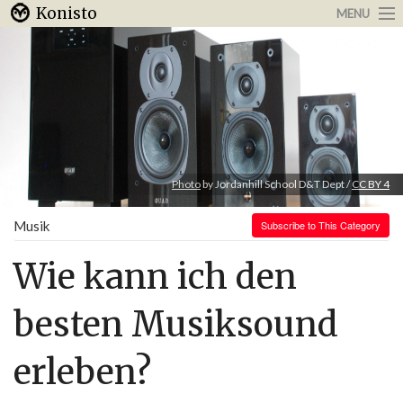
Konisto
MENU
Arbeit & Karriere
Internet
Urlaub & Reisen
Photo
by Jordanhill School D&T Dept /
CC BY 4
Musik
Subscribe to This Category
Wie kann ich den
besten Musiksound
erleben?