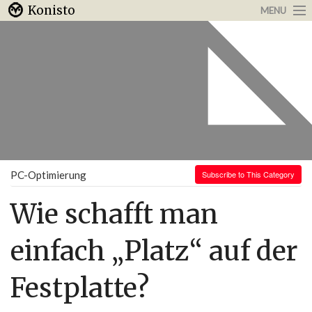
Konisto
MENU
Arbeit & Karriere
Internet
Urlaub & Reisen
PC-Optimierung
Subscribe to This Category
Wie schafft man
einfach „Platz“ auf der
Festplatte?