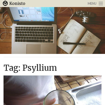
Konisto
MENU
Arbeit & Karriere
Internet
Urlaub & Reisen
Tag:
Psyllium