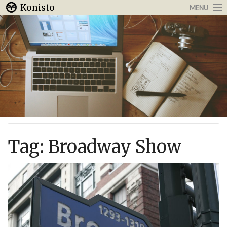
Konisto
MENU
Arbeit & Karriere
Internet
Urlaub & Reisen
Tag:
Broadway Show