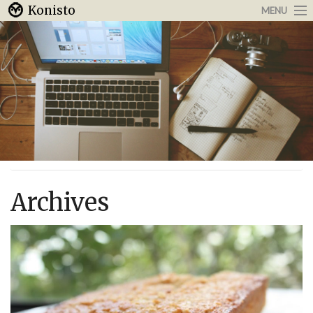
Konisto
MENU
Arbeit & Karriere
Internet
Urlaub & Reisen
Archives