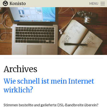
Konisto
MENU
Arbeit & Karriere
Internet
Urlaub & Reisen
Archives
Wie schnell ist mein Internet
wirklich?
Stimmen bestellte und gelieferte DSL-Bandbreite überein?