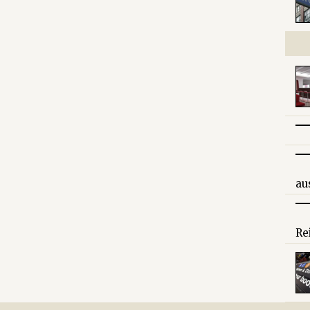
au
Re