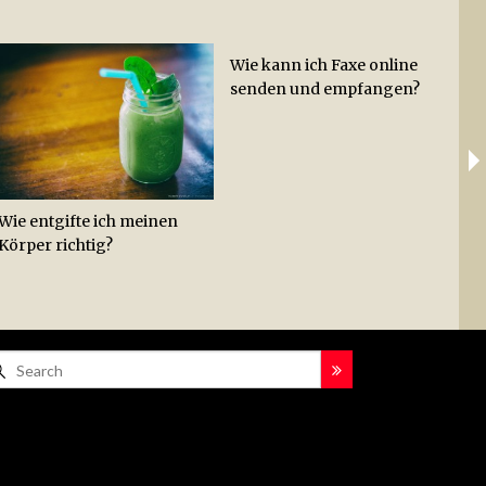
Wie kann ich Faxe online
Wie
Ab
senden und empfangen?
Hac
Lei
Hot
Zit
Wie entgifte ich meinen
Körper richtig?