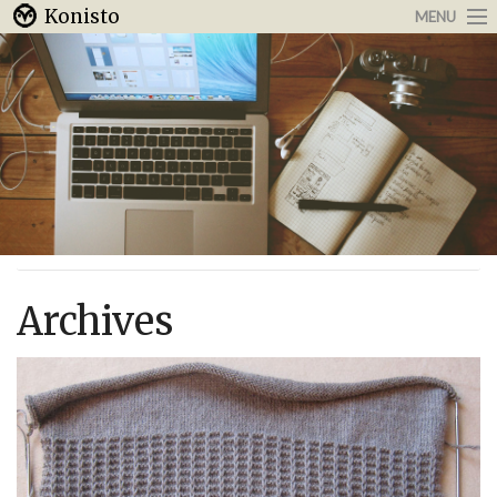
Konisto
MENU
Arbeit & Karriere
Internet
Urlaub & Reisen
Archives