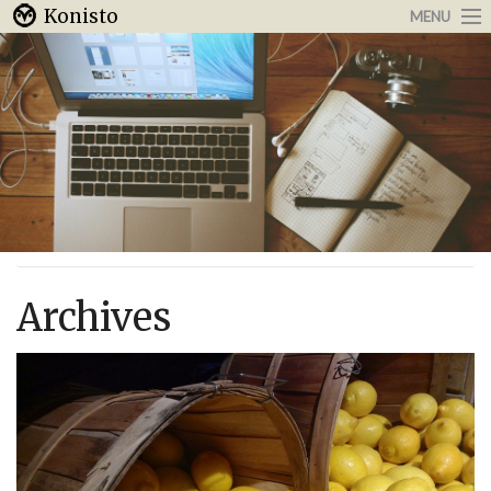
Konisto
MENU
Arbeit & Karriere
Internet
Urlaub & Reisen
Archives