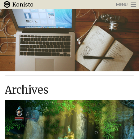
Konisto
MENU
Arbeit & Karriere
Internet
Urlaub & Reisen
Archives