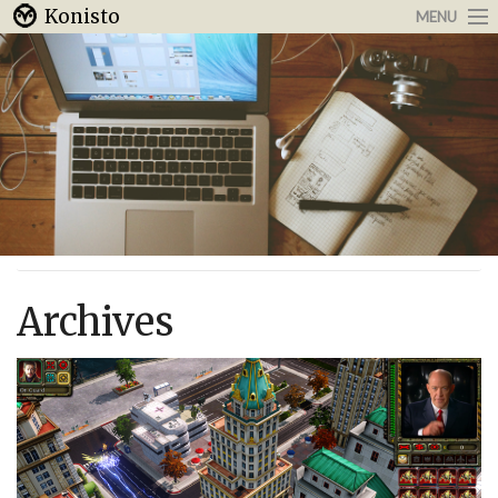
Konisto
MENU
Arbeit & Karriere
Internet
Urlaub & Reisen
Archives