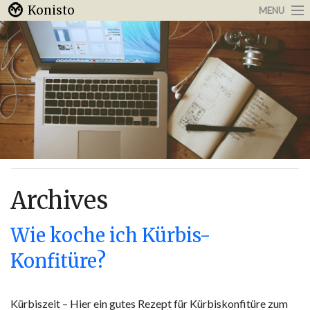
Konisto
MENU
Arbeit & Karriere
Internet
Urlaub & Reisen
Archives
Wie koche ich Kürbis-
Konfitüre?
Kürbiszeit – Hier ein gutes Rezept für Kürbiskonfitüre zum