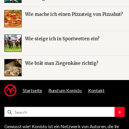
Wie mache ich einen Pizzateig von Pizzahut?
Wie steige ich in Sportwetten ein?
Wie brät man Ziegenkäse richtig?
Startseite
Rund um Konisto
Kontakt
Gewusst wie! Konisto ist ein Netzwerk von Autoren, die ihr