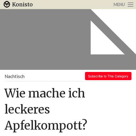
Konisto
MENU
Arbeit & Karriere
Internet
Urlaub & Reisen
Nachtisch
Subscribe to This Category
Wie mache ich
leckeres
Apfelkompott?