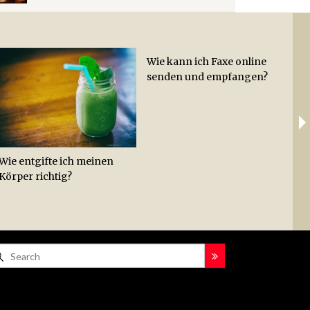
Wie kann ich Faxe online
Wie
Ab
senden und empfangen?
Hac
Lei
Hot
Zit
Wie entgifte ich meinen
Körper richtig?