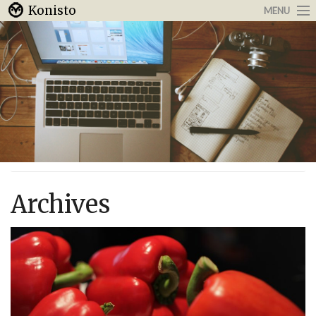
Konisto
MENU
Arbeit & Karriere
Internet
Urlaub & Reisen
Archives