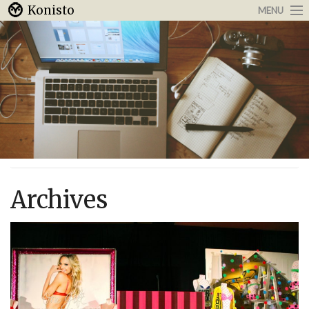
Konisto
MENU
Arbeit & Karriere
Internet
Urlaub & Reisen
Archives